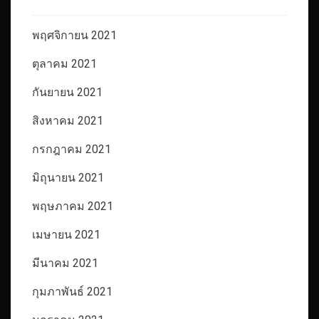
พฤศจิกายน 2021
ตุลาคม 2021
กันยายน 2021
สิงหาคม 2021
กรกฎาคม 2021
มิถุนายน 2021
พฤษภาคม 2021
เมษายน 2021
มีนาคม 2021
กุมภาพันธ์ 2021