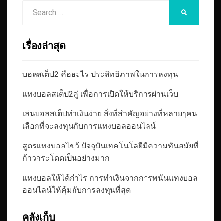
Search
SEARCH
for:
เรื่องล่าสุด
บอลสเต็ป2 คืออะไร ประสิทธิภาพในการลงทุน
แทงบอลสเต็ป2คู่ เพื่อการเปิดให้บริการผ่านเว็บ
เล่นบอลสเต็ปทำเงินง่าย สิ่งที่สำคัญอย่างที่หลายๆคน
เลือกที่จะลงทุนกับการแทงบอลออนไลน์
สูตรแทงบอลไขว้ ปัจจุบันเทคโนโลยีมีความทันสมัยที่
ก้าวกระโดดเป็นอย่างมาก
แทงบอลให้ได้กำไร การทำเงินจากการพนันแทงบอล
ออนไลน์ให้คุ้มกับการลงทุนที่สุด
คลังเก็บ