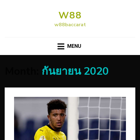
W88
w88baccarat
MENU
Month:
กันยายน 2020