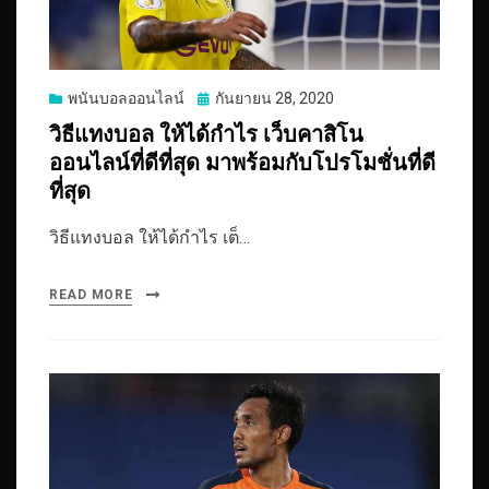
Posted
พนันบอลออนไลน์
กันยายน 28, 2020
on
วิธีแทงบอล ให้ได้กำไร เว็บคาสิโน
ออนไลน์ที่ดีที่สุด มาพร้อมกับโปรโมชั่นที่ดี
ที่สุด
วิธีแทงบอล ให้ได้กำไร เต็…
READ MORE