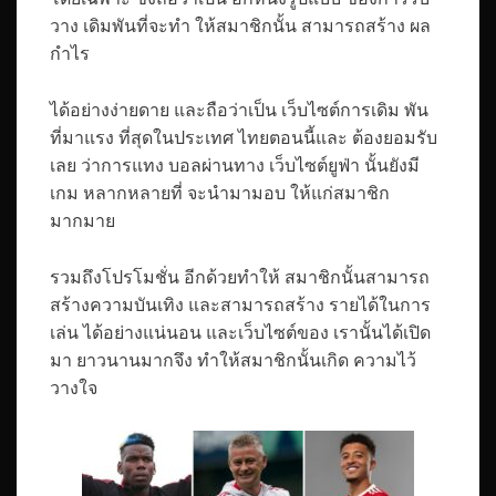
วาง เดิมพันที่จะทำ ให้สมาชิกนั้น สามารถสร้าง ผล
กำไร
ได้อย่างง่ายดาย และถือว่าเป็น เว็บไซต์การเดิม พัน
ที่มาแรง ที่สุดในประเทศ ไทยตอนนี้และ ต้องยอมรับ
เลย ว่าการแทง บอลผ่านทาง เว็บไซต์ยูฟ่า นั้นยังมี
เกม หลากหลายที่ จะนำมามอบ ให้แก่สมาชิก
มากมาย
รวมถึงโปรโมชั่น อีกด้วยทำให้ สมาชิกนั้นสามารถ
สร้างความบันเทิง และสามารถสร้าง รายได้ในการ
เล่น ได้อย่างแน่นอน และเว็บไซต์ของ เรานั้นได้เปิด
มา ยาวนานมากจึง ทำให้สมาชิกนั้นเกิด ความไว้
วางใจ