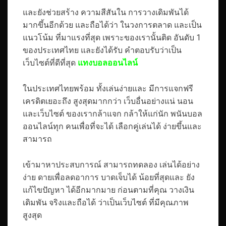
และยังช่วยสร้าง ความสีสันใน การวางเดิมพันได้
มากขึ้นอีกด้วย และถือได้ว่า ในวงการตลาด และเป็น
แนวโน้ม ที่มาแรงที่สุด เพราะของเรานั้นติด อันดับ 1
ของประเทศไทย และยังได้รับ คำตอบรับว่าเป็น
เว็บไซต์ที่ดีที่สุด
แทงบอลออนไลน์
ในประเทศไทยพร้อม ทั้งเล่นง่ายและ มีการแจกฟรี
เครดิตเยอะถึง สูงสุดมากกว่า เว็บอื่นอย่างแน่ นอน
และเว็บไซต์ ของเรากล้าแจก กล้าให้แก่นัก พนันบอล
ออนไลน์ทุก คนเพื่อที่จะได้ เลือกคู่เล่นได้ ง่ายขึ้นและ
สามารถ
เข้ามาหาประสบการณ์ สามารถทดลอง เล่นได้อย่าง
ง่าย ดายเพื่อลดอาการ บาดเจ็บได้ น้อยที่สุดและ ยัง
แก้ไขปัญหา ได้อีกมากมาย ก่อนตามที่คุณ วางเงิน
เดิมพัน จริงและถือได้ ว่าเป็นเว็บไซต์ ที่มีคุณภาพ
สูงสุด