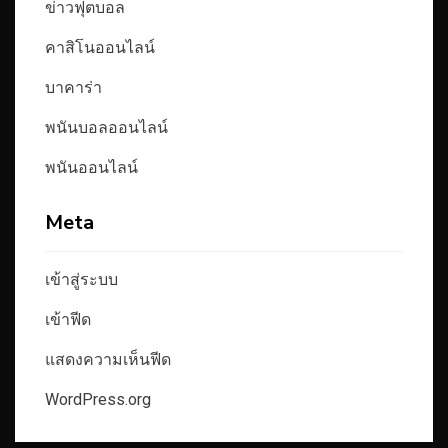
ข่าวฟุตบอล
คาสิโนออนไลน์
บาคาร่า
พนันบอลออนไลน์
พนันออนไลน์
Meta
เข้าสู่ระบบ
เข้าฟีด
แสดงความเห็นฟีด
WordPress.org