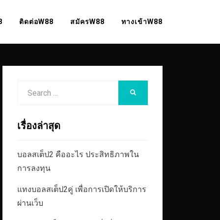
8
ติดต่อW88
สมัครW88
ทางเข้าW88
Search
SEARCH
for:
เรื่องล่าสุด
บอลสเต็ป2 คืออะไร ประสิทธิภาพใน
การลงทุน
แทงบอลสเต็ป2คู่ เพื่อการเปิดให้บริการ
ผ่านเว็บ