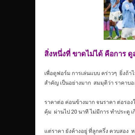
สิ่งหนึ่งที่ ขาดไม่ได้ คือการ
เพื่อดูฟอร์ม การเล่นแบบ คร่าวๆ ยิ่งถ้าไม่
สำคัญ เป็นอย่างมาก สมมุติว่า ราคาบอล
ราคาต่อ ค่อนข้างมาก จนราคา ต่อรองใน
คุ้ม ผ่านไป 20 นาที ไม่มีการ ทำประตู เก
แต่ราคา ยังค้างอยู่ ที่ลูกครึ่ง ควบสอง