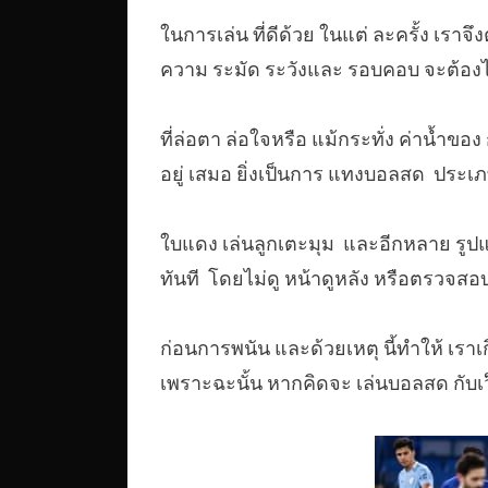
ในการเล่น ที่ดีด้วย ในแต่ ละครั้ง เราจ
ความ ระมัด ระวังและ รอบคอบ จะต้อง
ที่ล่อตา ล่อใจ
หรือ แม้กระทั่ง ค่าน้ำของ
อยู่ เสมอ ยิ่งเป็นการ แทงบอลสด ประเภ
ใบแดง เล่นลูกเตะมุม และอีกหลาย รูปแบ
ทันที โดยไม่ดู หน้าดูหลัง หรือตรวจส
ก่อนการพนัน และด้วยเหตุ นี้ทำให้ เราเ
เพราะฉะนั้น หากคิดจะ เล่นบอลสด กับ