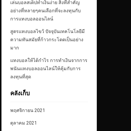
เล่นบอลสเต็ปทำเงินง่าย สิ่งที่สำคัญ
อย่างที่หลายๆคนเลือกที่จะลงทุนกับ
การแทงบอลออนไลน์
สูตรแทงบอลไขว้ ปัจจุบันเทคโนโลยีมี
ความทันสมัยที่ก้าวกระโดดเป็นอย่าง
มาก
แทงบอลให้ได้กำไร การทำเงินจากการ
พนันแทงบอลออนไลน์ให้คุ้มกับการ
ลงทุนที่สุด
คลังเก็บ
พฤศจิกายน 2021
ตุลาคม 2021