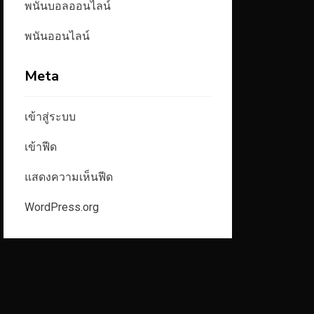
พนันบอลออนไลน์
พนันออนไลน์
Meta
เข้าสู่ระบบ
เข้าฟีด
แสดงความเห็นฟีด
WordPress.org