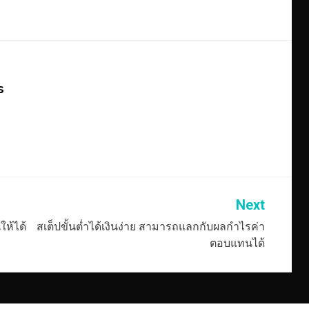
s
Next
ห้ได้
สเต็ปขั้นต่ำได้เงินง่าย สามารถแลกกับผลกำไรค่า
ตอบแทนได้