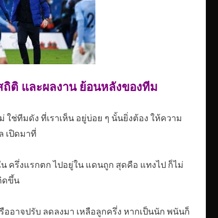
 ดูสถิติ และผลงาน ย้อนหลังของทีม
 ใช่ทีมดัง ที่เราเห็น อยู่บ่อย ๆ นั้นยิ่งต้อง ให้ความ
 เปิดมาที่
 ครึ่งแรกตก ไปอยู่ใน แดนถูก สุดคือ แทงไป ก็ไม่
ิดขึ้น
 หรืออาจปรับ ลดลงมา เหลือลูกครึ่ง หากเป็นนัก พนันก็