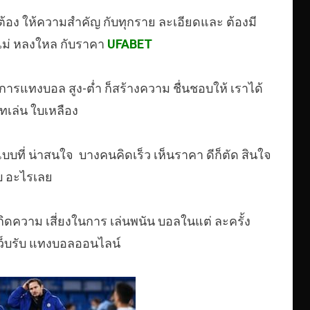
ึงต้อง ให้ความสำคัญ กับทุกราย ละเอียดและ ต้องมี
ไม่ หลงใหล กับราคา
UFABET
การแทงบอล สูง-ต่ำ
ก็สร้างความ ชื่นชอบให้ เราได้
ทเล่น ใบเหลือง
บที่ น่าสนใจ บางคนคิดเร็ว เห็นราคา ดีก็ตัด สินใจ
อบ อะไรเลย
กิดความ เสี่ยงในการ เล่นพนัน บอลในแต่ ละครั้ง
เว็บรับ แทงบอลออนไลน์