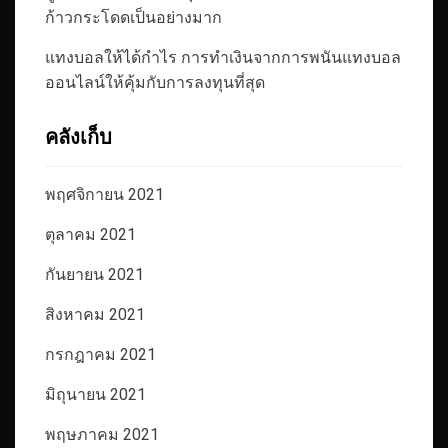
ก้าวกระโดดเป็นอย่างมาก
แทงบอลให้ได้กำไร การทำเงินจากการพนันแทงบอล
ออนไลน์ให้คุ้มกับการลงทุนที่สุด
คลังเก็บ
พฤศจิกายน 2021
ตุลาคม 2021
กันยายน 2021
สิงหาคม 2021
กรกฎาคม 2021
มิถุนายน 2021
พฤษภาคม 2021