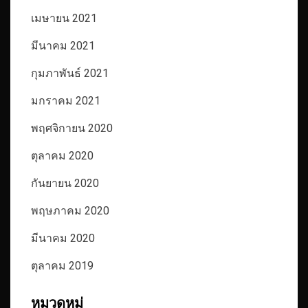
เมษายน 2021
มีนาคม 2021
กุมภาพันธ์ 2021
มกราคม 2021
พฤศจิกายน 2020
ตุลาคม 2020
กันยายน 2020
พฤษภาคม 2020
มีนาคม 2020
ตุลาคม 2019
หมวดหมู่