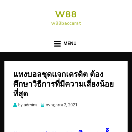
W88
w88baccarat
MENU
แทงบอลชุดแจกเครดิต ต้อง
ศึกษาวิธีการที่มีความเสี่ยงน้อย
ที่สุด
Posted
by
admins
กรกฎาคม 2, 2021
on