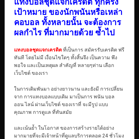
แทงบอลชุดแจกเครดิต ทุกครั้ง
เป้าหมาย ของนักพนันหรือเหล่า
คอบอล ทั้งหลายนั้น จะต้องการ
ผลกำไร ที่มากมายด้วย ซ้ำไป
แทงบอลชุดแจกเครดิต
ที่เป็นการ สมัครรับเครดิต ฟรี
ทันที โดยไม่มี เงื่อนไขใดๆ ทั้งสิ้นจึง เป็นความ พึง
พอใจ และเป็นเหตุผล สำคัญที่ หลายๆท่าน เลือก
เว็บไซต์ ของเรา
ในการเดิมพันมา อย่างยาวนาน และยังมี การเปลี่ยน
จาก การแทงบอลแบบเดิม มาเป็นการ พนัน บอล
ออน ไลน์ ผ่านเว็บไซต์ ของเราที่ จะมีรูป แบบ
คุณภาพ การดูแล ที่ทันสมัย
และเน้นย้ำ ในโอกาส ของการสร้างรายได้อย่าง
มากมายที่จะมีเจ้าหน้าที่ดูแลบริการตลอด 24 ชั่วโมง