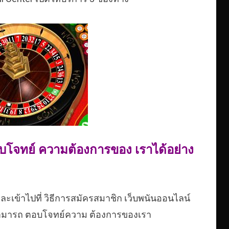
ะตอบโจทย์ ความต้องการของ เราได้อย่าง
ละเข้าไปที่ วิธีการสมัครสมาชิก เว็บพนันออนไลน์
ยสามารถ ตอบโจทย์ความ ต้องการของเรา