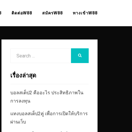
8
ติดต่อW88
สมัครW88
ทางเข้าW88
Search
SEARCH
for:
เรื่องล่าสุด
บอลสเต็ป2 คืออะไร ประสิทธิภาพใน
การลงทุน
แทงบอลสเต็ป2คู่ เพื่อการเปิดให้บริการ
ผ่านเว็บ