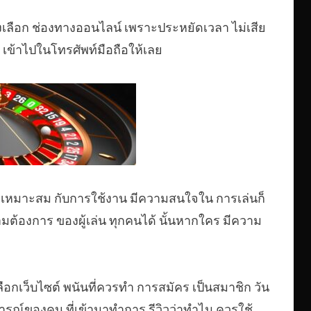
เลือก ช่องทางออนไลน์ เพราะประหยัดเวลา ไม่เสีย
เข้าไปในโทรศัพท์มือถือให้เลย
็วเหมาะสม กับการใช้งาน มีความสนใจใน การเล่นก็
มต้องการ ของผู้เล่น ทุกคนได้ นั้นหากใคร มีความ
ือกเว็บไซต์ พนันที่ควรทำ การสมัคร เป็นสมาชิก วัน
ณ์ของคน ที่เข้ามาทำการ รีวิวว่าทำไม ควรใช้