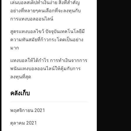
เล่นบอลสเต็ปทำเงินง่าย สิ่งที่สำคัญ
อย่างที่หลายๆคนเลือกที่จะลงทุนกับ
การแทงบอลออนไลน์
สูตรแทงบอลไขว้ ปัจจุบันเทคโนโลยีมี
ความทันสมัยที่ก้าวกระโดดเป็นอย่าง
มาก
แทงบอลให้ได้กำไร การทำเงินจากการ
พนันแทงบอลออนไลน์ให้คุ้มกับการ
ลงทุนที่สุด
คลังเก็บ
พฤศจิกายน 2021
ตุลาคม 2021