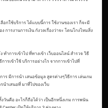
เลือกใช้บริการ ได้แบบนี้การ ใช้งานของเรา ก็จะมี
อง การงานการเงิน กังวลเรื่องว่าจะ โดนโกงไหมสิ่ง
ึง ทำการเข้าไป ที่
ทางเข้า เว็บออนไลน์
สำรวจ วิธี
ธีการเข้าใช้ บริการอย่างไร
จากการเข้าไปที่
บริการ มีการนำ เสนอข้อมูล สูตรต่างๆวิธีการ เล่นเกม
การนำเสนอที่ มาที่ไปของเว็บ
ั้งวันคือ อะไรก็ถือได้ว่า เป็นอีกหนึ่งเกม การพนัน
l Center เปิดให้บริการ 3 ช่องทาง