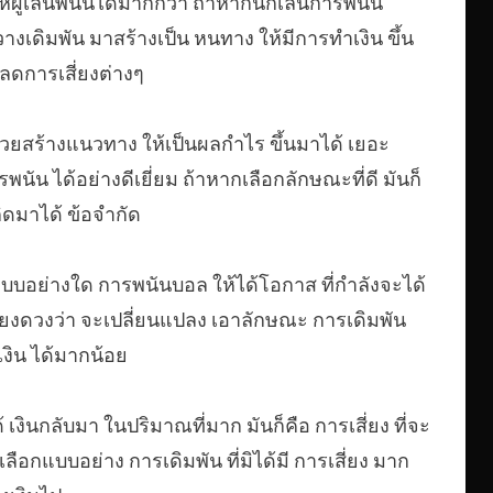
ห้ผู้เล่นพนันได้มากกว่า ถ้าหากนักเล่นการพนัน
รวางเดิมพัน มาสร้างเป็น หนทาง ให้มีการทำเงิน ขึ้น
ลดการเสี่ยงต่างๆ
ช่วยสร้างแนวทาง ให้เป็นผลกำไร ขึ้นมาได้ เยอะ
พนัน ได้อย่างดีเยี่ยม ถ้าหากเลือกลักษณะที่ดี มันก็
ิดมาได้ ข้อจำกัด
แบบอย่างใด การพนันบอล ให้ได้โอกาส ที่กำลังจะได้
สี่ยงดวงว่า จะเปลี่ยนแปลง เอาลักษณะ การเดิมพัน
เงิน ได้มากน้อย
เงินกลับมา ในปริมาณที่มาก มันก็คือ การเสี่ยง ที่จะ
ือกแบบอย่าง การเดิมพัน ที่มิได้มี การเสี่ยง มาก