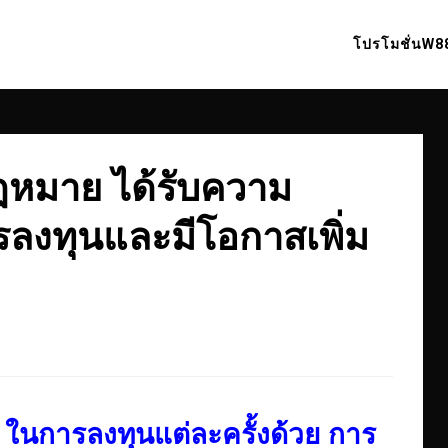
โปรโมชั่นW8
ฏหมาย ได้รับความ
งทุนและมีโอกาสเพิ่ม
ในการลงทุนแต่ละครั้งด้วย การ