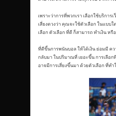
เพราะว่าการที่พวกเรา เลือกใช้บริการเว็
เสี่ยงดวงว่า คุณจะใช้ตัวเลือก ในแบบใด ท
เลือก ตัวเลือก ที่ดี ก็สามารถ ทำเงิน หร
ที่ดีขึ้นการพนันบอล ให้ได้เงิน ย่อมมี ค
กลับมา ในปริมาณที่ เยอะขึ้น การเลือ
อาจมีการเสี่ยงขึ้นมา ด้วยตัวเลือก ที่ท