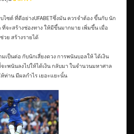
บไซต์ ที่ดีอย่างUFABETซึ่งมัน ควรจำต้อง ขึ้นกับ นัก
ี่จะสร้างช่องทาง ให้มีขึ้นมากมาย เพิ่มขึ้น เมื่อ
ือช่วย สร้างรายได้
วามเป็นต่อ กับนักเสี่ยงดวง การพนันบอลให้ ได้เงิน
กที่จะพนันลงไปให้ได้เงิน กลับมา ในจำนวนมหาศาล
ำให้ท่าน มีผลกำไร เยอะแยะนั้น