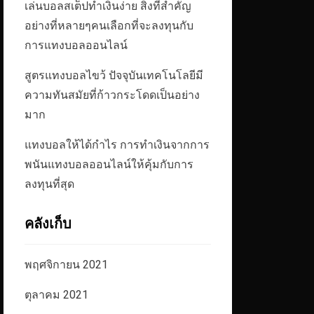
เล่นบอลสเต็ปทำเงินง่าย สิ่งที่สำคัญ
อย่างที่หลายๆคนเลือกที่จะลงทุนกับ
การแทงบอลออนไลน์
สูตรแทงบอลไขว้ ปัจจุบันเทคโนโลยีมี
ความทันสมัยที่ก้าวกระโดดเป็นอย่าง
มาก
แทงบอลให้ได้กำไร การทำเงินจากการ
พนันแทงบอลออนไลน์ให้คุ้มกับการ
ลงทุนที่สุด
คลังเก็บ
พฤศจิกายน 2021
ตุลาคม 2021