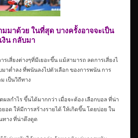
ามมาด้วย ในที่สุด บางครั้งอาจจะเป็น
เงิน กลับมา
อการเสี่ยงต่างๆที่มีเยอะขึ้น แม้สามารถ ลดการเสี่ยงไ
กลับมาต่ำลง ที่พนันลงไปตัวเลือก ของการพนัน การ
ม เป็นวิถีทาง
ตผลกำไร ขึ้นได้มากกว่า เมื่อจะต้อง เลือกบอล ที่น่า
ยอด ให้มีการสร้างรายได้ ให้เกิดขึ้น โดยบ่อย ใน
ทาง ที่น่าดึงดูด