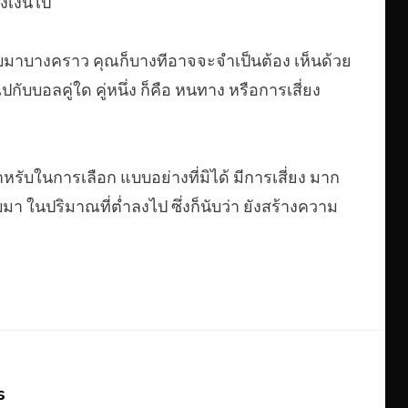
ลงเงินไป
ลับมาบางคราว คุณก็บางทีอาจจะจำเป็นต้อง เห็นด้วย
ับบอลคู่ใด คู่หนึ่ง ก็คือ หนทาง หรือการเสี่ยง
สำหรับในการเลือก แบบอย่างที่มิได้ มีการเสี่ยง มาก
ับมา ในปริมาณที่ต่ำลงไป ซึ่งก็นับว่า ยังสร้างความ
s