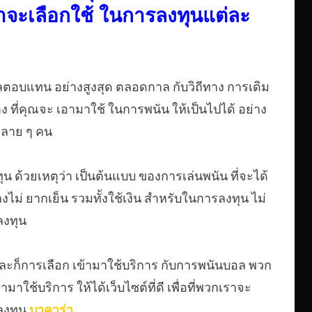
่เราจะเลือกใช้ ในการลงทุนแต่ละ
ลตอบแทน อย่างสูงสุด ตลอดกาล กับวิถีทาง การเดิม
าง ที่คุณจะ เอามาใช้ ในการพนัน ให้เป็นไปได้ อย่าง
 หลาย ๆ คน
ุน ด้วยเหตุว่า เป็นต้นแบบ ของการเล่นพนัน ที่จะได้
ไม่ ยากเย็น รวมทั้งใช้เงิน สำหรับในการลงทุน ไม่
ลงทุน
 และก็การเลือก เข้ามาใช้บริการ กับการพนันบอล พวก
ข้ามาใช้บริการ ให้ได้เว็บไซต์ที่ดี เพื่อที่พวกเราจะ
รลงทุน
บาคาร่า