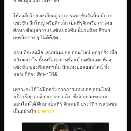
หาข้อมูล และวิเคราะห์
ให้ลงลึกโดย ละเอียดดูว่า การแข่งขันวันนั้น มีการ
แข่งขัน ลีกใหญ่ หรือลีกเล็ก เป็นที่รู้จักหรือ เราเคย
ศึกษา ข้อมูลการแข่งขันของทีม นั้นจะต้อง ศึกษา
เทคนิคต่าง ๆ ในดีที่สุด
ก่อน ที่จะลงมือ เล่นพนันบอล ออน ไลน์ ทุกๆครั้ง เพื่อ
หวังผลกำไร นั้นหรือเปล่า หรือแม้ แต่นักแตะ ที่ลง
แข่งขัน ของทีมเหล่านั้น นักแทงบอลออนไลน์ ทั้ง
หลายก็ต้อง ศึกษาให้ดี
เพราะจะได้ ไม่ผิดหวัง จากการแทงบอล ออนไลน์
หรือ เรียกว่า มีอาการบาดเจ็บ ซึ่งถ้านำแทงบอล
ออนไลน์ได้ ศึกษาเป็นที่รู้ จักเคยมี ประวัติการแข่งขัน
เป็นอย่างไร
บาคาร่า