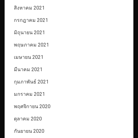
สิงหาคม 2021
กรกฎาคม 2021
มิถุนายน 2021
พฤษภาคม 2021
เมษายน 2021
มีนาคม 2021
กุมภาพันธ์ 2021
มกราคม 2021
พฤศจิกายน 2020
ตุลาคม 2020
กันยายน 2020