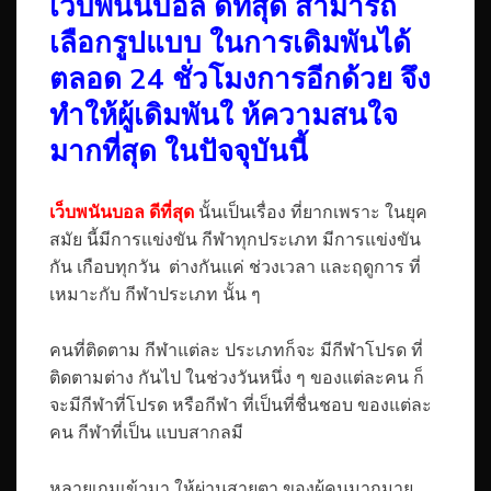
เว็บพนันบอล ดีที่สุด สามารถ
เลือกรูปแบบ ในการเดิมพันได้
ตลอด 24 ชั่วโมงการอีกด้วย จึง
ทำให้ผู้เดิมพันใ ห้ความสนใจ
มากที่สุด ในปัจจุบันนี้
เว็บพนันบอล ดีที่สุด
นั้นเป็นเรื่อง ที่ยากเพราะ ในยุค
สมัย นี้มีการแข่งขัน กีฬาทุกประเภท มีการแข่งขัน
กัน เกือบทุกวัน ต่างกันแค่ ช่วงเวลา และฤดูการ ที่
เหมาะกับ กีฬาประเภท นั้น ๆ
คนที่ติดตาม กีฬาแต่ละ ประเภทก็จะ มีกีฬาโปรด ที่
ติดตามต่าง กันไป ในช่วงวันหนึ่ง ๆ ของแต่ละคน ก็
จะมีกีฬาที่โปรด หรือกีฬา ที่เป็นที่ชื่นชอบ ของแต่ละ
คน กีฬาที่เป็น แบบสากลมี
หลายเกมเข้ามา ให้ผ่านสายตา ของผู้คนมากมาย