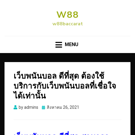
W88
w88baccarat
MENU
เว็บพนันบอล ดีที่สุด ต้องใช้
บริการกับเว็บพนันบอลที่เชื่อใจ
ได้เท่านั้น
Posted
by
admins
สิงหาคม 26, 2021
on