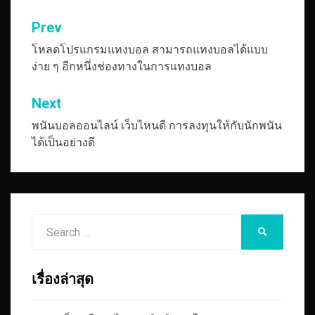
เมนู
Prev
นำทาง
โหลดโปรแกรมแทงบอล สามารถแทงบอลได้แบบ
ง่าย ๆ อีกหนึ่งช่องทางในการแทงบอล
เรื่อง
Next
พนันบอลออนไลน์ เว็บไหนดี การลงทุนให้กับนักพนัน
ได้เป็นอย่างดี
Search
SEARCH
for:
เรื่องล่าสุด