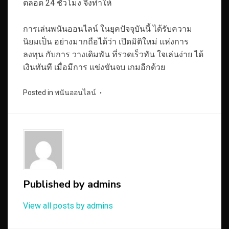
ตลอด 24 ชั่วโมง จึงทำให้
การเล่นพนันออนไลน์ ในยุคปัจจุบันนี้ ได้รับความ
นิยมเป็น อย่างมากถือได้ว่า เปิดมิติใหม่ แห่งการ
ลงทุน กับการ วางเดิมพัน ที่รวดเร็วทัน ใจเล่นง่าย ได้
เงินทันที เมื่อมีการ แข่งขันจบ เกมอีกด้วย
Posted in
พนันออนไลน์
Published by
admins
View all posts by admins