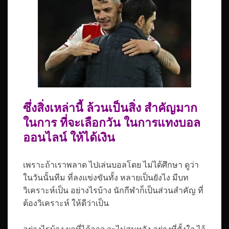
ซึ่งสิ่งเหล่านี้ ล้วนเป็นสิ่ง สำคัญมาก
ในการ ที่จะเลือกวัน ในการแทงบอล
ออนไลน์ ให้ได้เงิน
เพราะถ้าเราพลาด ไปเล่นบอลโดย ไม่ได้ศึกษา ดูว่า
ในวันนั้นทีม ที่ลงแข่งขันทั้ง หลายเป็นยังไง มีบท
วิเคราะห์เป็น อย่างไรบ้าง นักกีฬาก็เป็นส่วนสำคัญ ที่
ต้องวิเคราะห์ ให้ดีว่าเป็น