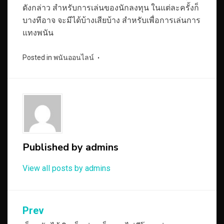
ดังกล่าว สำหรับการเล่นของนักลงทุน ในแต่ละครั้งก็
บางทีอาจ จะมีได้บ้างเสียบ้าง สำหรับเพื่อการเล่นการ
แทงพนัน
Posted in
พนันออนไลน์
Published by
admins
View all posts by admins
เมนู
Prev