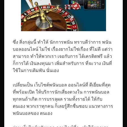
ซึ่ง สิ่งกลุ่มนี้ ทำให้ นักการพนัน ทราบดีว่าการ พนัน
บอลออนไลน์ ไม่ใช่ เรื่องยากไม่ใช่เรื่อง ที่ไม่ดี แต่ว่า
สามารถ ทำให้พวกเรา เจอกับการ ได้เครดิตฟรี แล้ว
ก็การได้ เงินลงทุนมา เพิ่มสำหรับการ ที่จะวาง เงินที่
ใช้ในการเดิมพัน นั่นเอง
เปลี่ยนเป็น เว็บไซต์พนันบอล ออนไลน์ที่ ดีเยี่ยมที่สุด
ที่พร้อมเปิด ให้บริการนักเสี่ยงดวงใน การพนันบอล
ทุกหนถ้าเกิด การบรรลุผล รวมทั้งรายได้ ให้กับ
ตนเอง พวกเราทุกคน ก็เลยรู้สึกชื่นชอบ แนวทางการ
พนันบอลของ ตนเอง