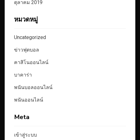
ตุลาคม 2019
หมวดหมู่
Uncategorized
ข่าวฟุตบอล
คาสิโนออนไลน์
บาคาร่า
พนันบอลออนไลน์
พนันออนไลน์
Meta
เข้าสู่ระบบ