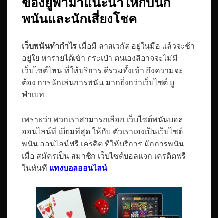
ของยูฟ่ามาแนะนำให้กับนัก
พนันและนักเสี่ยงโชค
เว็บพนันทำกำไร
เมื่อมี ลาสเวกัส อยู่ในมือ แล้วจะช้า
อยู่ใย หารายได้เข้า กระเป๋า ตนเองสิอาจจะไม่มี
เว็บไซต์ไหน ที่ให้บริการ ดีรวมทั้งเข้า ถึงความจะ
ต้อง การนักเล่นการพนัน มากยิ่งกว่าเว็บไซต์ ยู
ฟ่าเบท
เพราะว่า พวกเราสามารถเลือก เว็บไซต์พนันบอล
ออนไลน์ที่ เยี่ยมที่สุด ให้กับ ตัวเราเองเป็นเว็บไซต์
พนัน ออนไลน์ฟรี เครดิต ที่ให้บริการ นักการพนัน
เมื่อ สมัครเป็น สมาชิก เว็บไซต์บอลแจก เครดิตฟรี
ในทันที
แทงบอลออนไลน์