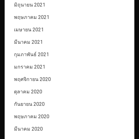
มิถุนายน 2021
พฤษภาคม 2021
เมษายน 2021
มีนาคม 2021
กุมภาพันธ์ 2021
มกราคม 2021
พฤศจิกายน 2020
ตุลาคม 2020
กันยายน 2020
พฤษภาคม 2020
มีนาคม 2020