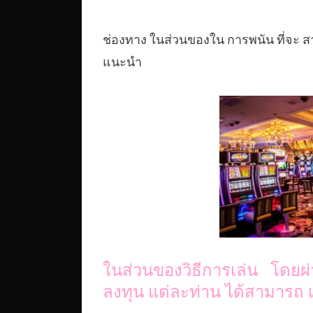
ช่องทาง ในส่วนของใน การพนัน ที่จะ สาม
แนะนำ
ในส่วนของวิธีการเล่น โดยผ่า
ลงทุน แต่ละท่าน ได้สามารถ 