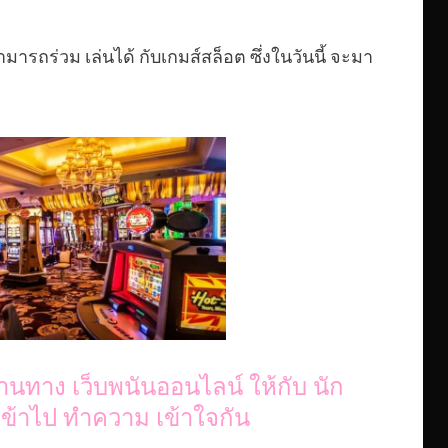
ารถร่วม เล่นได้ กับเกมส์สล็อต ซึ่งในวันนี้ จะมา
นทาง เว็บพนันออนไลน์ ให้กับ นัก
เข้าไป ทำความ เข้าใจกัน