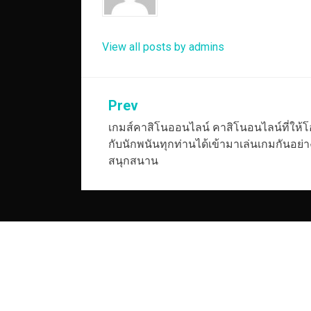
View all posts by admins
เมนู
Prev
เกมส์คาสิโนออนไลน์ คาสิโนอนไลน์ที่ให้
นำทาง
กับนักพนันทุกท่านได้เข้ามาเล่นเกมกันอย่า
เรื่อง
สนุกสนาน