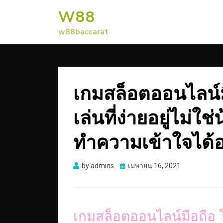
W88
w88baccarat
เกมสล็อตออนไลน์ม
เล่นที่ง่ายอยู่ไม่ใ
ทำความเข้าใจได้อย
Posted
by
admins
เมษายน 16, 2021
on
เกมสล็อตออนไลน์มือถือ โอก