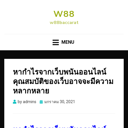
W88
w88baccarat
MENU
หากำไรจากเว็บพนันออนไลน์
คุณสมบัติของเว็บอาจจะมีความ
หลากหลาย
Posted
by
admins
มกราคม 30, 2021
on