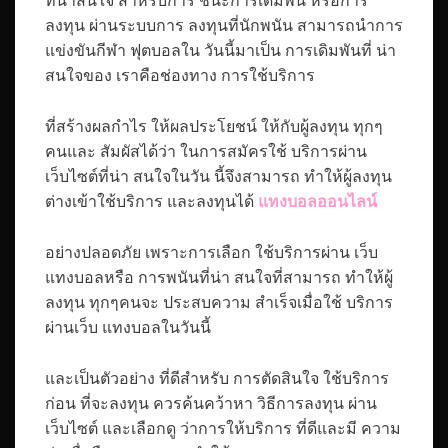
ที่น่าสนใจ สำหรับการ ชนะการเดิมพัน หรือการ
ลงทุน ผ่านระบบการ ลงทุนที่นักพนัน สามารถนำการ
แข่งขันกีฬา ฟุตบอลใน วันนี้มาเป็น การเดิมพันที่ น่า
สนใจ
ของ เราคือช่องทาง การใช้บริการ
ที่สร้างผลกำไร ให้ผลประโยชน์ ให้กับผู้ลงทุน ทุกๆ
คนและ สัมผัสได้ว่า ในการสมัครใช้ บริการผ่าน
เว็บไซต์ที่น่า สนใจในวัน นี้จึงสามารถ ทำให้ผู้ลงทุน
ต่างเข้าใช้บริการ และลงทุนได้
แทงบอลออนไลน์
อย่างปลอดภัย เพราะการเลือก ใช้บริการผ่าน เว็บ
แทงบอลหรือ การพนันที่น่า สนใจที่สามารถ ทำให้ผู้
ลงทุน ทุกๆคนจะ ประสบความ สำเร็จเมื่อใช้ บริการ
ผ่าน
เว็บ แทงบอล
ในวันนี้
และเป็นตัวอย่าง ที่ดีสำหรับ การตัดสินใจ ใช้บริการ
ก่อน ที่จะลงทุน ควรค้นคว้าหา วิธีการลงทุน ผ่าน
เว็บไซต์ และเลือกดู ว่าการให้บริการ ที่ดีและมี ความ