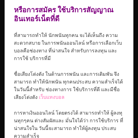
หรือการสมัคร ใช้บริการสัญญาณ
อินเทอร์เน็ตที่ดี
ที่สามารถทำให้ นักพนันทุกคน จะได้เห็นถึง ความ
สะดวกสบาย ในการพนันออนไลน์ หรือการเลือก
เว็บ
บอล
คือช่องทาง ที่น่าสนใจ สำหรับการลงทุน และ
การใช้ บริการที่มี
ชื่อเสียงโด่งดัง ในด้านการพนัน และการเดิมพัน จึง
สามารถ ทำให้นักพนัน ทุกคนประสบ ความสำเร็จได้
ในวันนี้สำหรับ ช่องทางการ ใช้บริการที่ดี และมีชื่อ
เสียงโด่งดัง
เว็บแทงบอล
การหาเงินออนไลน์ โดยตรงได้ สามารถทำให้ ผู้ลงทุ
นทุกๆคน ต่างสัมผัสและ มั่นใจได้ว่า การใช้บริการ ที่
น่าสนใจใน วันนี้จะสามารถ ทำให้ผู้ลงทุน ประสบ
ความสำเร็จ