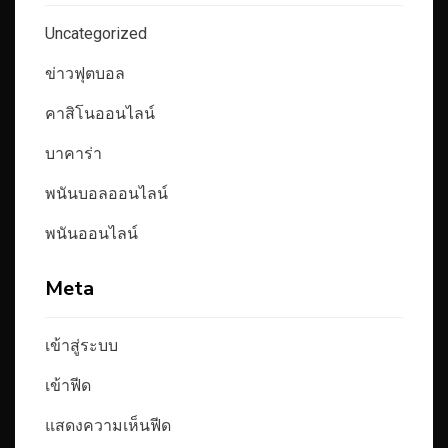
Uncategorized
ข่าวฟุตบอล
คาสิโนออนไลน์
บาคาร่า
พนันบอลออนไลน์
พนันออนไลน์
Meta
เข้าสู่ระบบ
เข้าฟีด
แสดงความเห็นฟีด