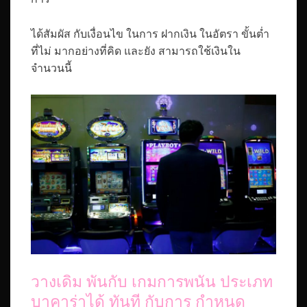
ได้สัมผัส กับเงื่อนไข ในการ ฝากเงิน ในอัตรา ขั้นต่ำ
ที่ไม่ มากอย่างที่คิด และยัง สามารถใช้เงินใน
จำนวนนี้
วางเดิม พันกับ เกมการพนัน ประเภท
บาคาร่าได้ ทันที กับการ กำหนด