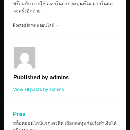
พร้อมกับ การใช้ เวลาในการ ลงทุนที่ไม่ มากในแต่
ละครั้งอีกด้วย
Posted in
พนันออนไลน์
Published by
admins
View all posts by admins
เมนู
Prev
นำทาง
สล็อตออนไลน์แจกเครดิต เลือกลงทุนกับufaทำเงินได้