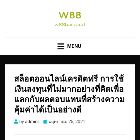
W88
w88baccarat
MENU
สล็อตออนไลน์เครดิตฟรี การใช้
เงินลงทุนที่ไม่มากอย่างที่คิดเพื่อ
แลกกับผลตอบแทนที่สร้างความ
คุ้มค่าได้เป็นอย่างดี
Posted
by
admins
พฤษภาคม 25, 2021
on