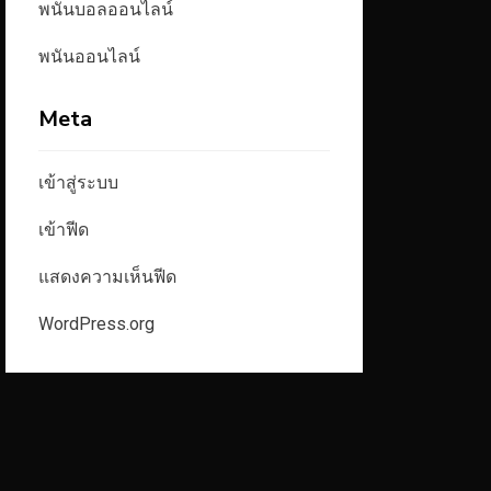
พนันบอลออนไลน์
พนันออนไลน์
Meta
เข้าสู่ระบบ
เข้าฟีด
แสดงความเห็นฟีด
WordPress.org