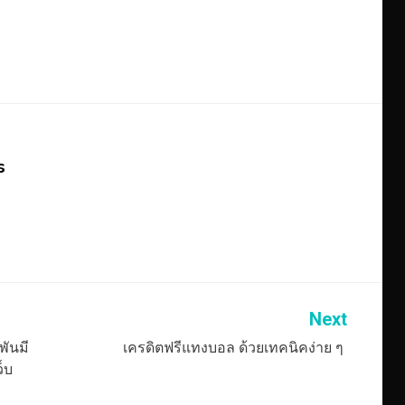
s
Next
พันมี
เครดิตฟรีแทงบอล ด้วยเทคนิคง่าย ๆ
ว็บ