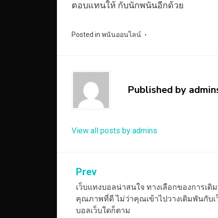
ตอบแทนให้ กับนักพนันอีกด้วย
Posted in
พนันออนไลน์
Published by
admin
View all posts by admins
เมนู
Prev
เว็บแทงบอลน่าสนใจ ทางเลือกของการเดิม
นำทาง
คุณภาพที่ดี ไม่ว่าคุณเข้าไปวางเดิมพันกับเ
เรื่อง
บอลเว็บใดก็ตาม