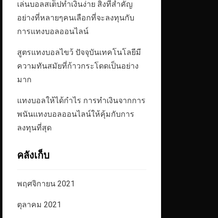
เล่นบอลสเต็ปทำเงินง่าย สิ่งที่สำคัญ
อย่างที่หลายๆคนเลือกที่จะลงทุนกับ
การแทงบอลออนไลน์
สูตรแทงบอลไขว้ ปัจจุบันเทคโนโลยีมี
ความทันสมัยที่ก้าวกระโดดเป็นอย่าง
มาก
แทงบอลให้ได้กำไร การทำเงินจากการ
พนันแทงบอลออนไลน์ให้คุ้มกับการ
ลงทุนที่สุด
คลังเก็บ
พฤศจิกายน 2021
ตุลาคม 2021