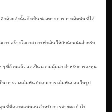
 อีกด้วยดังนั้น จึงเป็น ช่องทาง การวางเดิมพัน ที่ได้
นการ สร้างโอกาส การทำเงิน ให้กับนักพนันสำหรับ
 ๆ ที่ล้วนแล้ว แต่เป็น ความคุ้มค่า สำหรับการลงทุน
เป็น การวางเดิมพัน กับเกมการ เดิมพันบอล ในรูป
ทุน ที่มีความแน่นอน สำหรับกา รจ่ายผล กำไร