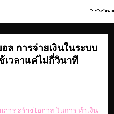
โปรโมชั่นW8
งบอล การจ่ายเงินในระบบ
เวลาแค่ไม่กี่วินาที
ป็นการ สร้างโอกาส ในการ ทำเงิน