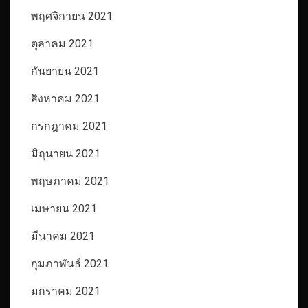
พฤศจิกายน 2021
ตุลาคม 2021
กันยายน 2021
สิงหาคม 2021
กรกฎาคม 2021
มิถุนายน 2021
พฤษภาคม 2021
เมษายน 2021
มีนาคม 2021
กุมภาพันธ์ 2021
มกราคม 2021