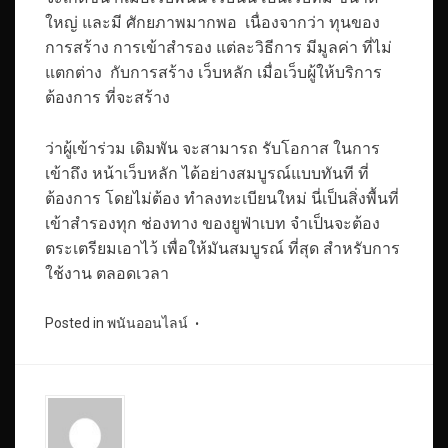
ใหญ่ และมี ศักยภาพมากพอ เนื่องจากว่า ทุนของ
การสร้าง การเข้าสำรอง แต่ละวิธีการ มีมูลค่า ที่ไม่
แตกต่าง กับการสร้าง เว็บหลัก เมื่อเว็บผู้ให้บริการ
ต้องการ ที่จะสร้าง
ว่าผู้เข้าร่วม เดิมพัน จะสามารถ รับโอกาส ในการ
เข้าถึง หน้าเว็บหลัก ได้อย่างสมบูรณ์แบบทันที ที่
ต้องการ โดยไม่ต้อง ทำลงทะเบียนใหม่ นี่เป็นสิ่งพื้นที่
เข้าสำรองทุก ช่องทาง ของยูฟ่าเบท จำเป็นจะต้อง
ตระเตรียมเอาไว้ เพื่อให้มันสมบูรณ์ ที่สุด สำหรับการ
ใช้งาน ตลอดเวลา
Posted in
พนันออนไลน์