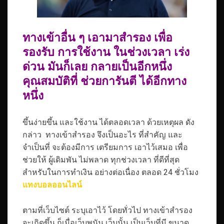
ทางเข้าอื่น ๆ เอามาสำรอง เพื่อ
รองรับ การใช้งาน ในช่วงเวลา เร่ง
ด่วน มันก็เลย กลายเป็นอีกหนึ่ง
คุณสมบัติที่ ช่วยการันตี ได้อีกทาง
หนึ่ง
ขึ้นง่ายขึ้น และใช้งาน ได้ตลอดเวลา ด้วยเหตุผล ดัง
กล่าว ทางเข้าสำรอง จึงเป็นอะไร ที่สำคัญ และ
จำเป็นที่ จะต้องมีการ เตรียมการ เอาไว้เสมอ เพื่อ
ช่วยให้ ผู้เดิมพัน ไม่พลาด ทุกช่วงเวลา ที่ดีที่สุด
สำหรับในการทำเงิน อย่างต่อเนื่อง ตลอด 24 ชั่วโมง
แทงบอลออนไลน์
ตามที่เว็บไซต์ ระบุเอาไว้ โดยทั่วไป ทางเข้าสำรอง
จะเกิดขึ้น ก็เมื่อเว็บพนัน เว็บนั้น เป็นเว็บที่มี ขนาด