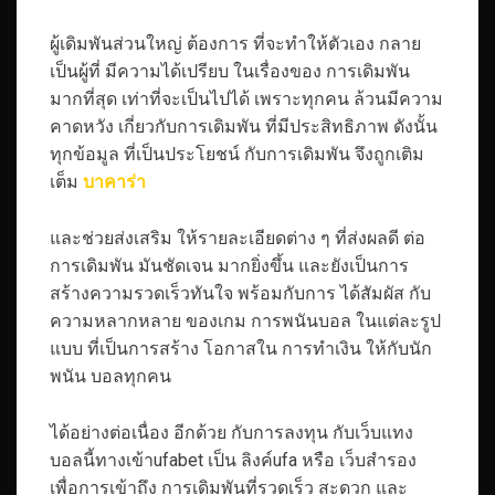
ผู้เดิมพันส่วนใหญ่ ต้องการ ที่จะทำให้ตัวเอง กลาย
เป็นผู้ที่ มีความได้เปรียบ ในเรื่องของ การเดิมพัน
มากที่สุด เท่าที่จะเป็นไปได้ เพราะทุกคน ล้วนมีความ
คาดหวัง เกี่ยวกับการเดิมพัน ที่มีประสิทธิภาพ ดังนั้น
ทุกข้อมูล ที่เป็นประโยชน์ กับการเดิมพัน จึงถูกเติม
เต็ม
บาคาร่า
และช่วยส่งเสริม ให้รายละเอียดต่าง ๆ ที่ส่งผลดี ต่อ
การเดิมพัน มันชัดเจน มากยิ่งขึ้น และยังเป็นการ
สร้างความรวดเร็วทันใจ พร้อมกับการ ได้สัมผัส กับ
ความหลากหลาย ของเกม การพนันบอล ในแต่ละรูป
แบบ ที่เป็นการสร้าง โอกาสใน การทำเงิน ให้กับนัก
พนัน บอลทุกคน
ได้อย่างต่อเนื่อง อีกด้วย กับการลงทุน กับเว็บแทง
บอลนี้ทางเข้าufabet เป็น ลิงค์ufa หรือ เว็บสำรอง
เพื่อการเข้าถึง การเดิมพันที่รวดเร็ว สะดวก และ