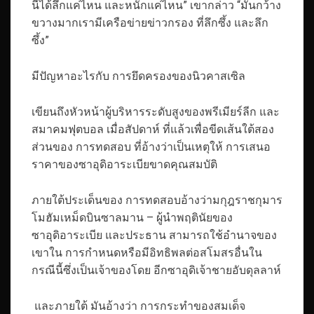
นี้ได้ลึกแค่ไหน และหนักแค่ไหน” เขากล่าว “มันกว้าง
ขวางมากเรามีเครือข่ายข่าวกรอง ที่ลึกซึ้ง และลึก
ซึ้ง”
มีปัญหาอะไรกับ การยึดครองของนิวคาสเซิล
เขียนถึงหัวหน้าผู้บริหารระดับสูงของพรีเมียร์ลีก และ
สมาคมฟุตบอล เมื่อสัปดาห์ ที่แล้วเพื่อขีดเส้นใต้สอง
ส่วนของ การทดสอบ ที่อ้างว่าเป็นเหตุให้ การเสนอ
ราคาของซาอุดิอาระเบียขาดคุณสมบัติ
ภายใต้ประเด็นของ การทดสอบอ้างว่ามกุฎราชกุมาร
โมฮัมเหม็ดบินซาลมาน – ผู้นำพฤตินัยของ
ซาอุดิอาระเบีย และประธาน สามารถใช้อำนาจของ
เขาใน การกำหนดหรือมีอิทธิพลต่อสโมสรอื่นใน
กรณีนี้ซึ่งเป็นเจ้าของโดย อีกซาอุดิเจ้าชายอับดุลลาห์
และภายใต้ มันอ้างว่า การกระทำของสมเด็จ