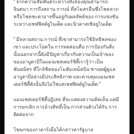
“ จากความสัมพันธ์ระหว่างทั้งสองคุณสามารถ
จินตนา การถึงสถาน การณ์ ที่สโมสรอื่นซึ่งโชคลาภ
หรือโชคชะตาอาจขึ้นอยู่กับผลลัพธ์ของ การแข่งขัน
ระหว่างเชฟฟิลด์ยูไนเต็ด และนิวคาสเซิลยูไนเต็ด
“ มีหลายสถาน การณ์ ที่เขาสามารถใช้อิทธิพลของ
เขา และประโยคใน การทดสอบคือ การป้องกันสิ่ง
นั้นนอกจากนี้ยังมีปัญหาเกี่ยวกับความเป็นเจ้าของ
ของอาบูดาบีในแมนเชสเตอร์ซิตี้เรารู้ว่า เป็น
พันธมิตร ที่ใกล้ชิดของโมฮัมเหม็ดบิน ซาเยดผู้ดูแล
อาบูดาบีอย่างมีประสิทธิภาพ และควบคุมแมนเชส
เตอร์ซิตี้ดังนั้นจึงไม่ใช่แค่เชฟฟิลด์ยูไนเต็ด “
แมนเชสเตอร์ซิตี้ปฏิเสธ ที่จะแสดงความคิดเห็น แต่มี
การยกเลิก การอ้างสิทธิ์เป็น การส่วนตัวงได้รับ การ
ติดต่อจาก
โฆษกของกาตาร์เมื่อได้กล่าวหารัฐบาล