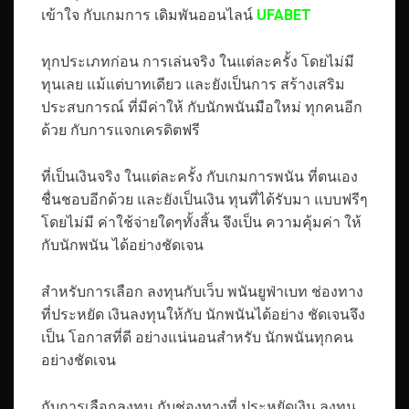
เข้าใจ กับเกมการ เดิมพันออนไลน์
UFABET
ทุกประเภทก่อน การเล่นจริง ในแต่ละครั้ง โดยไม่มี
ทุนเลย แม้แต่บาทเดียว และยังเป็นการ สร้างเสริม
ประสบการณ์ ที่มีค่าให้ กับนักพนันมือใหม่ ทุกคนอีก
ด้วย กับการแจกเครดิตฟรี
ที่เป็นเงินจริง ในแต่ละครั้ง กับเกมการพนัน ที่ตนเอง
ชื่นชอบอีกด้วย และยังเป็นเงิน ทุนที่ได้รับมา แบบฟรีๆ
โดยไม่มี ค่าใช้จ่ายใดๆทั้งสิ้น จึงเป็น ความคุ้มค่า ให้
กับนักพนัน ได้อย่างชัดเจน
สำหรับการเลือก ลงทุนกับเว็บ พนันยูฟ่าเบท ช่องทาง
ที่ประหยัด เงินลงทุนให้กับ นักพนันได้อย่าง ชัดเจน
จึง
เป็น โอกาสที่ดี อย่างแน่นอนสำหรับ นักพนันทุกคน
อย่างชัดเจน
กับการเลือกลงทุน กับช่องทางที่ ประหยัดเงิน ลงทุน