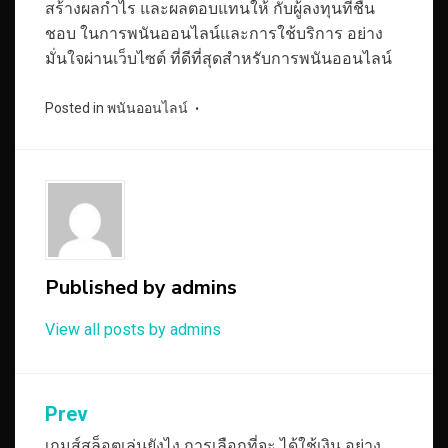
สร้างผลกำไร และผลตอบแทนให้ กับผู้ลงทุนที่ชื่น
ชอบ ในการพนันออนไลน์และการใช้บริการ อย่าง
มั่นใจผ่านเว็บไซต์ ที่ดีที่สุดสำหรับการพนันออนไลน์
Posted in
พนันออนไลน์
Published by
admins
View all posts by admins
เมนู
Prev
เกมส์สล็อตเล่นยังไง การเลือกที่จะ ได้ใช้เงิน อย่าง