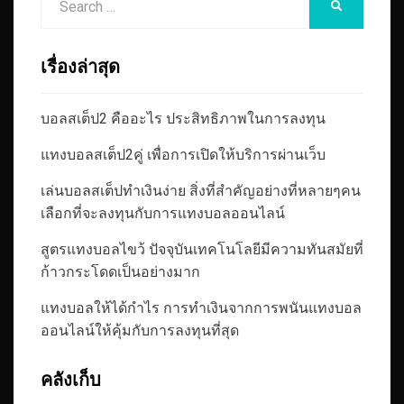
SEARCH
for:
เรื่องล่าสุด
บอลสเต็ป2 คืออะไร ประสิทธิภาพในการลงทุน
แทงบอลสเต็ป2คู่ เพื่อการเปิดให้บริการผ่านเว็บ
เล่นบอลสเต็ปทำเงินง่าย สิ่งที่สำคัญอย่างที่หลายๆคน
เลือกที่จะลงทุนกับการแทงบอลออนไลน์
สูตรแทงบอลไขว้ ปัจจุบันเทคโนโลยีมีความทันสมัยที่
ก้าวกระโดดเป็นอย่างมาก
แทงบอลให้ได้กำไร การทำเงินจากการพนันแทงบอล
ออนไลน์ให้คุ้มกับการลงทุนที่สุด
คลังเก็บ