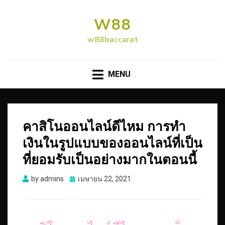
W88
w88baccarat
MENU
คาสิโนออนไลน์ดีไหม การทำ
เงินในรูปแบบของออนไลน์ที่เป็น
ที่ยอมรับเป็นอย่างมากในตอนนี้
Posted
by
admins
เมษายน 22, 2021
on