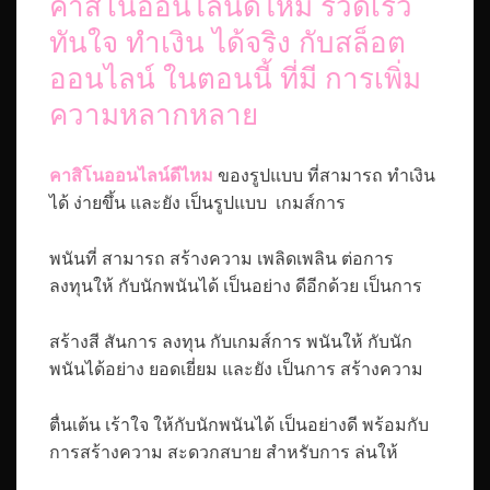
คาสิโนออนไลน์ดีไหม รวดเร็ว
ทันใจ ทำเงิน ได้จริง กับสล็อต
ออนไลน์ ในตอนนี้ ที่มี การเพิ่ม
ความหลากหลาย
คาสิโนออนไลน์ดีไหม
ของรูปแบบ ที่สามารถ ทำเงิน
ได้ ง่ายขึ้น และยัง เป็นรูปแบบ เกมส์การ
พนันที่ สามารถ สร้างความ เพลิดเพลิน ต่อการ
ลงทุนให้ กับนักพนันได้ เป็นอย่าง ดีอีกด้วย เป็นการ
สร้างสี สันการ ลงทุน กับเกมส์การ พนันให้ กับนัก
พนันได้อย่าง ยอดเยี่ยม และยัง เป็นการ สร้างความ
ตื่นเต้น เร้าใจ ให้กับนักพนันได้ เป็นอย่างดี พร้อมกับ
การสร้างความ สะดวกสบาย สำหรับการ ล่นให้