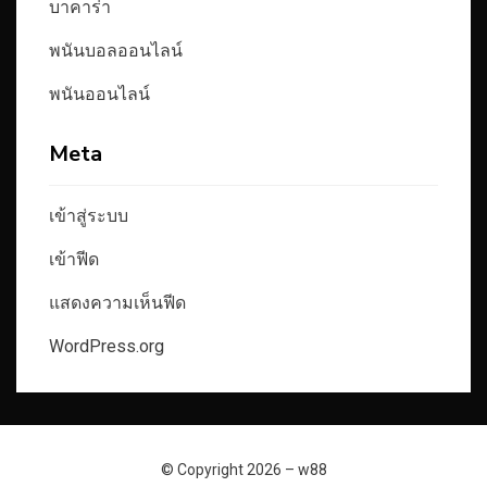
บาคาร่า
พนันบอลออนไลน์
พนันออนไลน์
Meta
เข้าสู่ระบบ
เข้าฟีด
แสดงความเห็นฟีด
WordPress.org
© Copyright 2026 –
w88