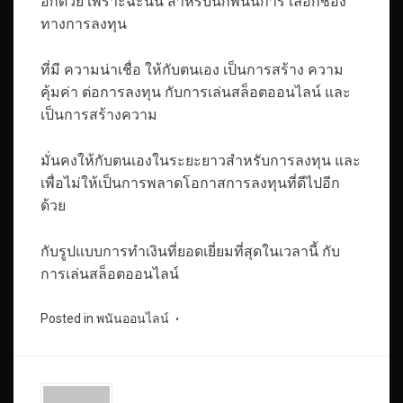
อีกด้วย เพราะฉะนั้น สำหรับนักพนันการ เลือกช่อง
ทางการลงทุน
ที่มี ความน่าเชื่อ ให้กับตนเอง เป็นการสร้าง ความ
คุ้มค่า ต่อการลงทุน กับการเล่นสล็อตออนไลน์ และ
เป็นการสร้างความ
มั่นคงให้กับตนเองในระยะยาวสำหรับการลงทุน และ
เพื่อไม่ให้เป็นการพลาดโอกาสการลงทุนที่ดีไปอีก
ด้วย
กับรูปแบบการทำเงินที่ยอดเยี่ยมที่สุดในเวลานี้ กับ
การเล่นสล็อตออนไลน์
Posted in
พนันออนไลน์